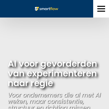
AI voor gevorderden
van experimenteren
naar regie
Voor ondernemers die al met AI
weken, maar consistentie,
structuur en richting missen.