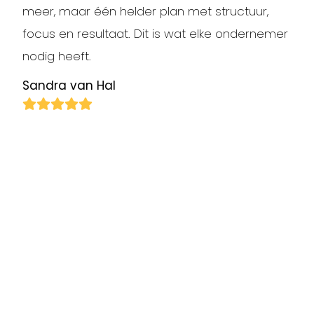
meer, maar één helder plan met structuur,
focus en resultaat. Dit is wat elke ondernemer
nodig heeft.
Sandra van Hal
Rob en Riedor hebben voor ons een mooi en
daadkrachtige plan gemaakt voor het
behalen van onze doelen. Prettige
sparringpartners
Communicatie Donckhuys
Inspiratie, activatie, creatief en betrokken.
Mathieu de Groot